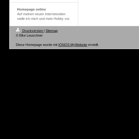
Homepage online
Auf meinen neuen Internetseiten
stelle ich mich und mein Hobby vor.
Druckversion
|
Sitemap
© Elke Leuschner
Diese Homepage wurde mit
IONOS MyWebsite
erstellt.