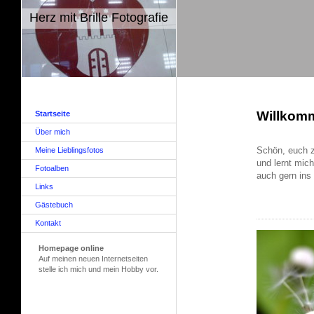
Herz mit Brille Fotografie
Willkom
Startseite
Über mich
Schön, euch z
Meine Lieblingsfotos
und lernt mic
Fotoalben
auch gern ins
Links
Gästebuch
Kontakt
Homepage online
Auf meinen neuen Internetseiten
stelle ich mich und mein Hobby vor.