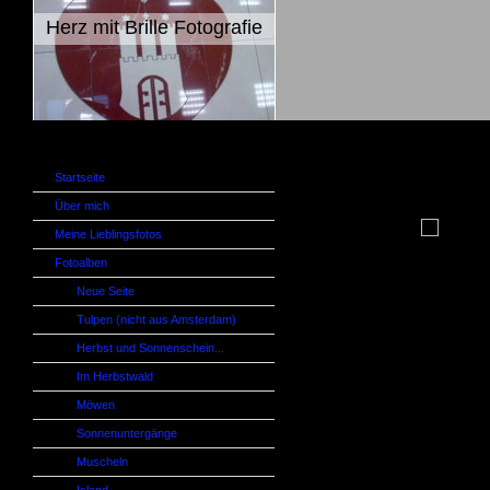
Herz mit Brille Fotografie
Startseite
Über mich
Meine Lieblingsfotos
Fotoalben
Neue Seite
Tulpen (nicht aus Amsterdam)
Herbst und Sonnenschein...
Im Herbstwald
Möwen
Sonnenuntergänge
Muscheln