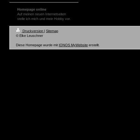
Homepage online
Auf meinen neuen Internetseiten
stelle ich mich und mein Hobby vor.
Druckversion
|
Sitemap
© Elke Leuschner
Diese Homepage wurde mit
IONOS MyWebsite
erstellt.