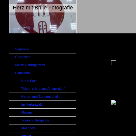
Herz mit Brille Fotografie
Startseite
Über mich
Meine Lieblingsfotos
Fotoalben
Neue Seite
Tulpen (nicht aus Amsterdam)
Herbst und Sonnenschein...
Im Herbstwald
Möwen
Sonnenuntergänge
Muscheln