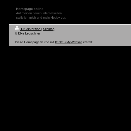
Homepage online
Auf meinen neuen Internetseiten
stelle ich mich und mein Hobby vor.
Druckversion
|
Sitemap
© Elke Leuschner
Diese Homepage wurde mit
IONOS MyWebsite
erstellt.