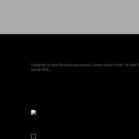
Meine Lieblingsfotos
Fotografie ist eine Bereicherung meines Lebens und ich hoffe, Ihr habt
auf die Welt....